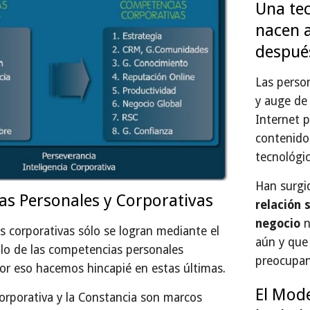
Una tec
nacen a
después
Las perso
y auge de 
Internet p
contenido
tecnológi
Han surgi
s Personales y Corporativas
relación 
negocio 
n
 corporativas sólo se logran mediante el 
aún y que
llo de las competencias personales 
preocupan
por eso hacemos hincapié en estas últimas.
El Mode
Corporativa y la Constancia son marcos 